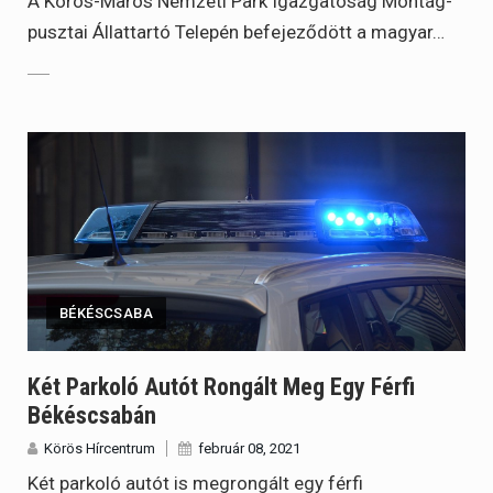
A Körös-Maros Nemzeti Park Igazgatóság Montág-
pusztai Állattartó Telepén befejeződött a magyar…
BÉKÉSCSABA
Két Parkoló Autót Rongált Meg Egy Férfi
Békéscsabán
Körös Hírcentrum
február 08, 2021
Két parkoló autót is megrongált egy férfi