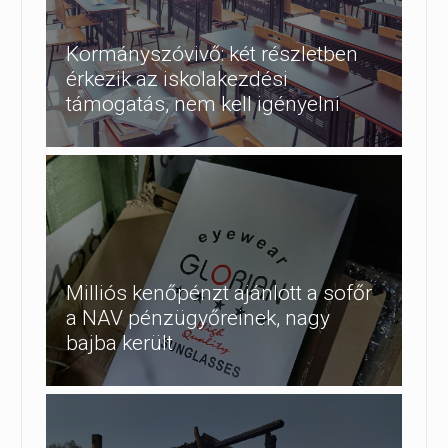
Kormányszóvivő: két részletben
érkezik az iskolakezdési
támogatás, nem kell igényelni
Milliós kenőpénzt ajánlott a sofőr
a NAV pénzügyőreinek, nagy
bajba került