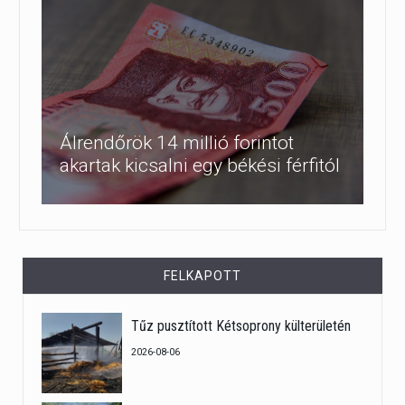
Álrendőrök 14 millió forintot
akartak kicsalni egy békési férfitól
FELKAPOTT
Tűz pusztított Kétsoprony külterületén
2026-08-06