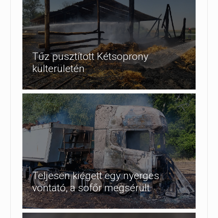
Tűz pusztított Kétsoprony
külterületén
Teljesen kiégett egy nyerges
vontató, a sofőr megsérült