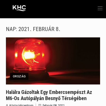
NAP:
2021. FEBRUÁR 8.
ORSZÁG
Halálra Gázoltak Egy Embercsempészt Az
M6-Os Autópályán Besnyő Térségében
Körös Hírcentrum
február 08, 2021