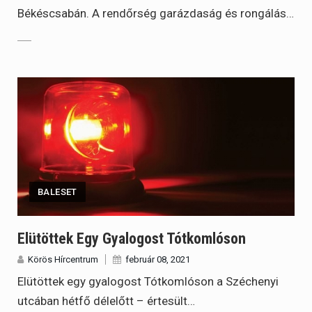
Békéscsabán. A rendőrség garázdaság és rongálás…
BALESET
Elütöttek Egy Gyalogost Tótkomlóson
Körös Hírcentrum
február 08, 2021
Elütöttek egy gyalogost Tótkomlóson a Széchenyi
utcában hétfő délelőtt – értesült…