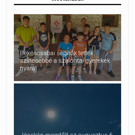
Békéscsabai segítők tették
színesebbé a szalontai gyerekek
nyarát
Jócskán megdőlt az augusztus 6-