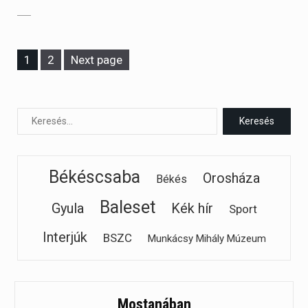
Page
Page
1
2
Next page
Békéscsaba
Orosháza
Békés
Baleset
Gyula
Kék hír
Sport
Interjúk
BSZC
Munkácsy Mihály Múzeum
Mostanában