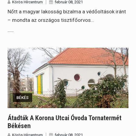
Körös Hírcentrum
február 08, 2021
Nőtt a magyar lakosság bizalma a védőoltások iránt
– mondta az országos tisztifőorvos…
BÉKÉS
Átadták A Korona Utcai Óvoda Tornatermét
Békésen
Körös Hírcentrum
február 08, 2021