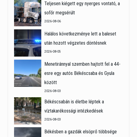
Teljesen kiégett egy nyerges vontató, a
sofőr megsérült
2026-08-06
Halálos következménye lett a baleset
után hozott végzetes döntésnek
2026-08-05
Menetiránnyal szemben hajtott fel a 44-
esre egy autós Békéscsaba és Gyula
között
2026-08-03
Békéscsabán is életbe léptek a
víztakarékossági intézkedések
2026-08-03
Békésben a gazdák elsöprő többsége