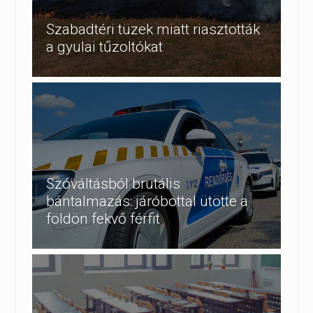
Szabadtéri tüzek miatt riasztották
a gyulai tűzoltókat
Szóváltásból brutális
bántalmazás: járóbottal ütötte a
földön fekvő férfit