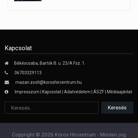
Kapcsolat
Békéscsaba, Bartók B. u. 23/A Fsz. 1.
06703329113
mazan.zsolt@koroshircentrum.hu
Impresszum
|
Kapcsolat
|
Adatvédelem
|
ÁSZF
|
Médiaajánlat
Copyright © 2026 Körös Hírcentrum - Minden jog