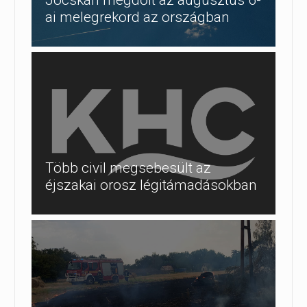
ai melegrekord az országban
Több civil megsebesült az
éjszakai orosz légitámadásokban