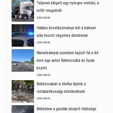
Teljesen kiégett egy nyerges vontató, a
sofőr megsérült
2026-08-06
Halálos következménye lett a baleset
után hozott végzetes döntésnek
2026-08-05
Menetiránnyal szemben hajtott fel a 44-
esre egy autós Békéscsaba és Gyula
között
2026-08-03
Békéscsabán is életbe léptek a
víztakarékossági intézkedések
2026-08-03
Békésben a gazdák elsöprő többsége