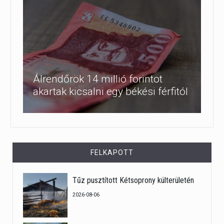
Álrendőrök 14 millió forintot
akartak kicsalni egy békési férfitól
FELKAPOTT
Tűz pusztított Kétsoprony külterületén
2026-08-06