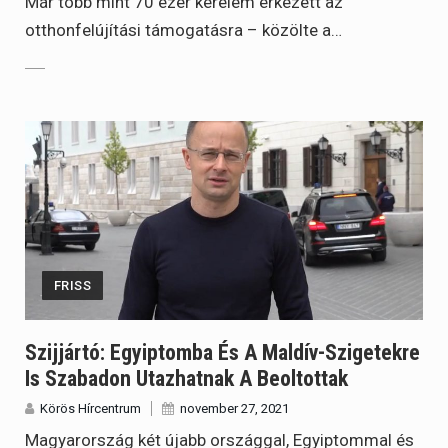
Már több mint 70 ezer kérelem érkezett az
otthonfelújítási támogatásra – közölte a…
FRISS
Szijjártó: Egyiptomba És A Maldív-Szigetekre
Is Szabadon Utazhatnak A Beoltottak
Körös Hírcentrum
november 27, 2021
Magyarország két újabb országgal, Egyiptommal és