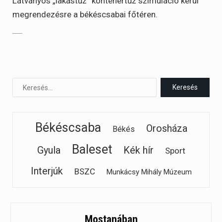
Látványos „lakástűz” konténertűz szimuláció kerül
megrendezésre a békéscsabai főtéren.
Békéscsaba
Orosháza
Békés
Baleset
Gyula
Kék hír
Sport
Interjúk
BSZC
Munkácsy Mihály Múzeum
Mostanában