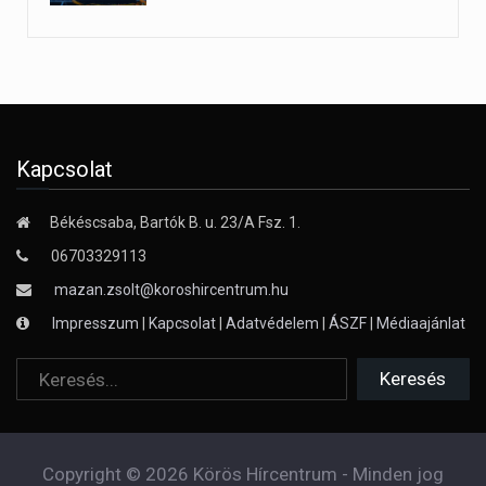
Kapcsolat
Békéscsaba, Bartók B. u. 23/A Fsz. 1.
06703329113
mazan.zsolt@koroshircentrum.hu
Impresszum
|
Kapcsolat
|
Adatvédelem
|
ÁSZF
|
Médiaajánlat
Copyright © 2026 Körös Hírcentrum - Minden jog