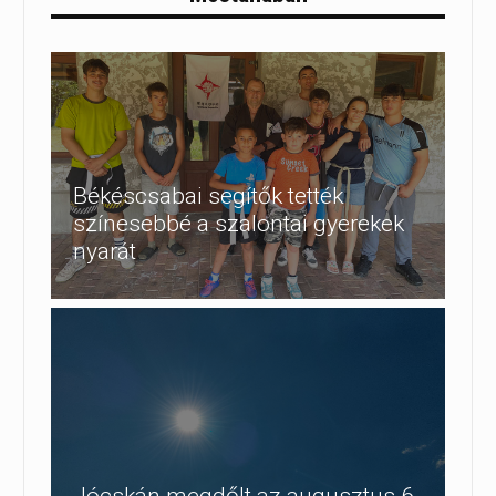
Békéscsabai segítők tették
színesebbé a szalontai gyerekek
nyarát
Jócskán megdőlt az augusztus 6-