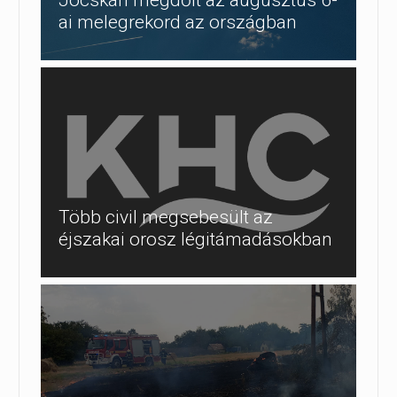
ai melegrekord az országban
Több civil megsebesült az
éjszakai orosz légitámadásokban