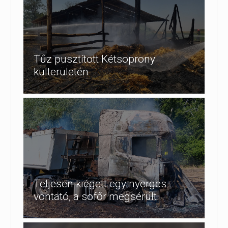
Tűz pusztított Kétsoprony
külterületén
Teljesen kiégett egy nyerges
vontató, a sofőr megsérült