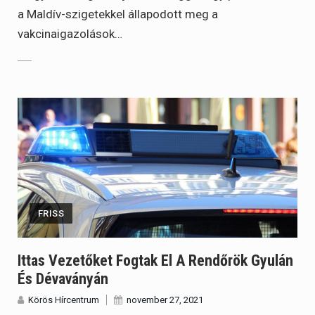
a Maldív-szigetekkel állapodott meg a
vakcinaigazolások…
FRISS
Ittas Vezetőket Fogtak El A Rendőrök Gyulán
És Dévaványán
Körös Hírcentrum
november 27, 2021