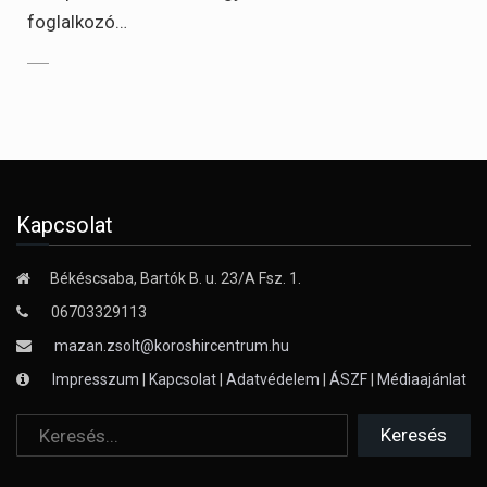
foglalkozó…
Kapcsolat
Békéscsaba, Bartók B. u. 23/A Fsz. 1.
06703329113
mazan.zsolt@koroshircentrum.hu
Impresszum
|
Kapcsolat
|
Adatvédelem
|
ÁSZF
|
Médiaajánlat