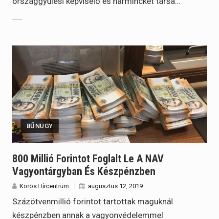
országgyűlési képviselő és harminckét társa…
BŰNÜGY
800 Millió Forintot Foglalt Le A NAV
Vagyontárgyban És Készpénzben
Körös Hírcentrum
augusztus 12, 2019
Százötvenmillió forintot tartottak maguknál
készpénzben annak a vagyonvédelemmel