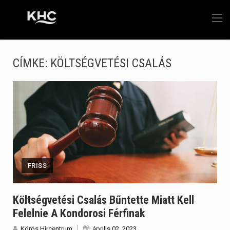
CÍMKE:
KÖLTSÉGVETÉSI CSALÁS
FRISS
Költségvetési Csalás Bűntette Miatt Kell
Felelnie A Kondorosi Férfinak
Körös Hírcentrum
április 02, 2023