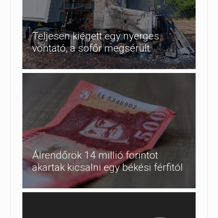
Teljesen kiégett egy nyerges
vontató, a sofőr megsérült
Álrendőrök 14 millió forintot
akartak kicsalni egy békési férfitól