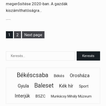
megerősítése 2020-ban. A gazdák
kiszámíthatóságra…
Page
Page
1
2
Next page
Békéscsaba
Orosháza
Békés
Baleset
Gyula
Kék hír
Sport
Interjúk
BSZC
Munkácsy Mihály Múzeum