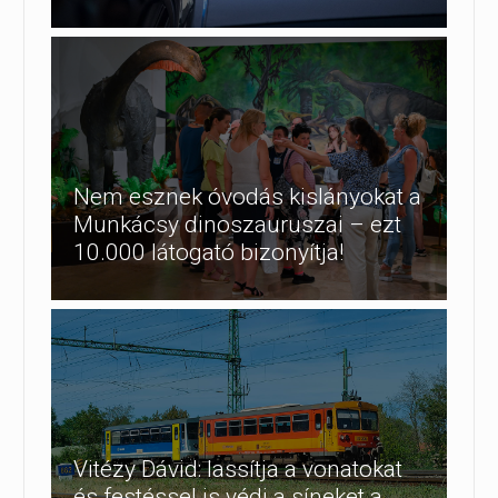
Nem esznek óvodás kislányokat a
Munkácsy dinoszauruszai – ezt
10.000 látogató bizonyítja!
Vitézy Dávid: lassítja a vonatokat
és festéssel is védi a síneket a