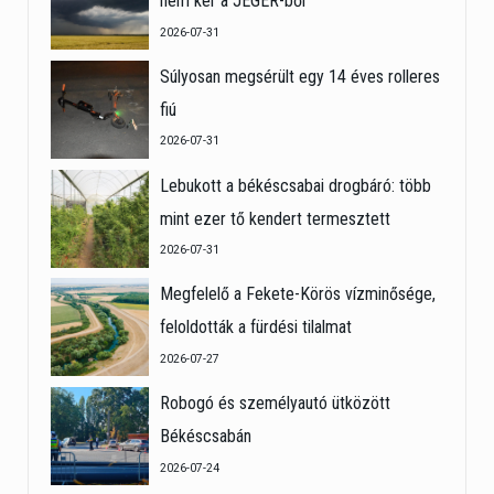
nem kér a JÉGER-ből
2026-07-31
Súlyosan megsérült egy 14 éves rolleres
fiú
2026-07-31
Lebukott a békéscsabai drogbáró: több
mint ezer tő kendert termesztett
2026-07-31
Megfelelő a Fekete-Körös vízminősége,
feloldották a fürdési tilalmat
2026-07-27
Robogó és személyautó ütközött
Békéscsabán
2026-07-24