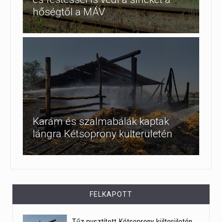
hőségtől a MÁV
Karám és szalmabálák kaptak
lángra Kétsoprony külterületén
FELKAPOTT
Tűz pusztított Kétsoprony külterületén