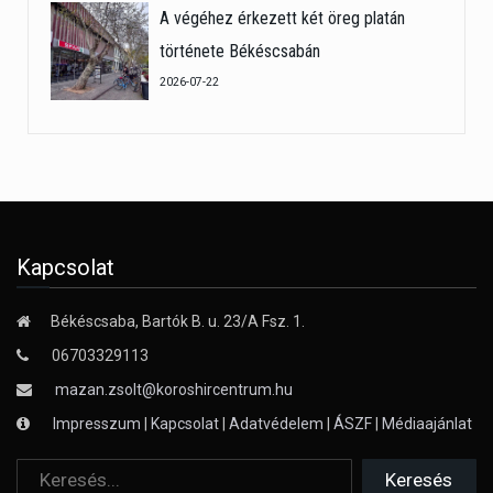
A végéhez érkezett két öreg platán
története Békéscsabán
2026-07-22
Kapcsolat
Békéscsaba, Bartók B. u. 23/A Fsz. 1.
06703329113
mazan.zsolt@koroshircentrum.hu
Impresszum
|
Kapcsolat
|
Adatvédelem
|
ÁSZF
|
Médiaajánlat