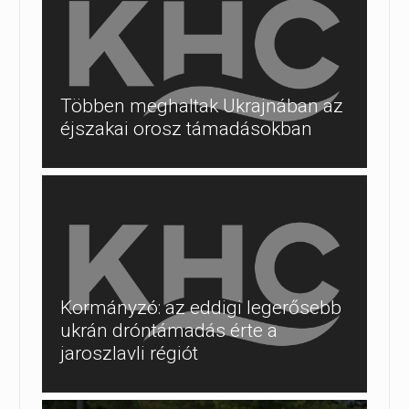
Többen meghaltak Ukrajnában az
éjszakai orosz támadásokban
Kormányzó: az eddigi legerősebb
ukrán dróntámadás érte a
jaroszlavli régiót