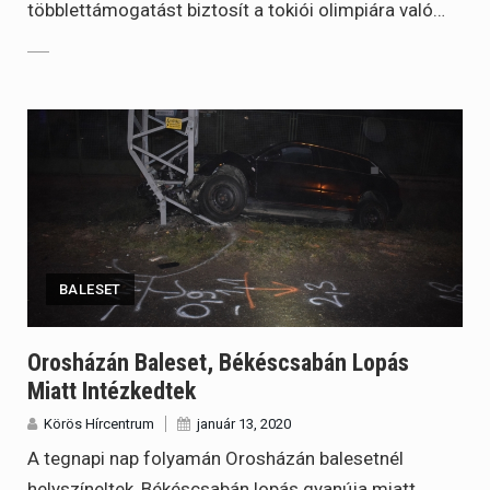
többlettámogatást biztosít a tokiói olimpiára való…
BALESET
Orosházán Baleset, Békéscsabán Lopás
Miatt Intézkedtek
Körös Hírcentrum
január 13, 2020
A tegnapi nap folyamán Orosházán balesetnél
helyszíneltek, Békéscsabán lopás gyanúja miatt…