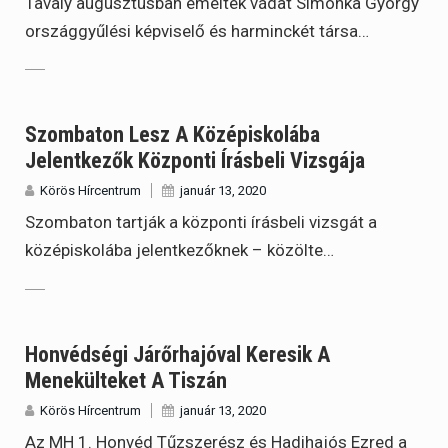
Tavaly augusztusban emeltek vádat Simonka György
országgyűlési képviselő és harminckét társa…
Szombaton Lesz A Középiskolába
Jelentkezők Központi Írásbeli Vizsgája
Körös Hírcentrum
január 13, 2020
Szombaton tartják a központi írásbeli vizsgát a
középiskolába jelentkezőknek – közölte…
Honvédségi Járőrhajóval Keresik A
Menekülteket A Tiszán
Körös Hírcentrum
január 13, 2020
Az MH 1. Honvéd Tűzszerész és Hadihajós Ezred a