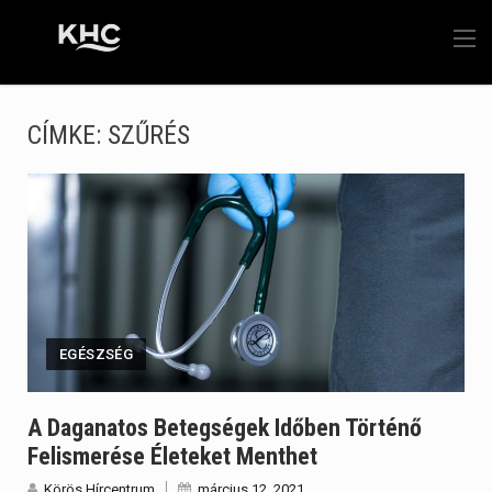
CÍMKE:
SZŰRÉS
EGÉSZSÉG
A Daganatos Betegségek Időben Történő
Felismerése Életeket Menthet
Körös Hírcentrum
március 12, 2021