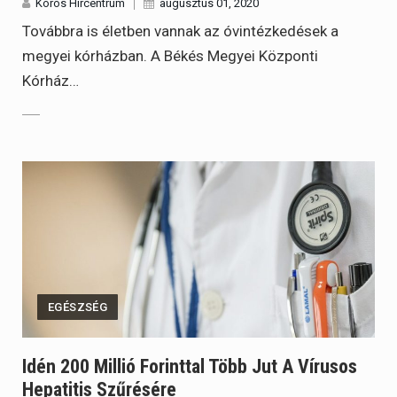
Körös Hírcentrum
augusztus 01, 2020
Továbbra is életben vannak az óvintézkedések a
megyei kórházban. A Békés Megyei Központi
Kórház…
EGÉSZSÉG
Idén 200 Millió Forinttal Több Jut A Vírusos
Hepatitis Szűrésére