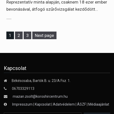
Reprezentatív minta alapján, csaknem 18 ezer ember
bevonásával, átfogó szűrővizsgálat kezdődött…
Page
Page
Page
1
2
3
Next page
Kapcsolat
Békéscsaba, Bartók B. u. 23/A Fsz. 1.
06703329113
mazan.zsolt@koroshircentrum.hu
Impresszum
|
Kapcsolat
|
Adatvédelem
|
ÁSZF
|
Médiaajánlat