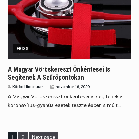
FRISS
A Magyar Vöröskereszt Önkéntesei Is
Segítenek A Szűrőpontokon
Körös Hírcentrum
november 18, 2020
A Magyar Vöröskereszt önkéntesei is segítenek a
koronavírus-gyanús esetek tesztelésben a múlt…
Page
Page
1
2
Next page