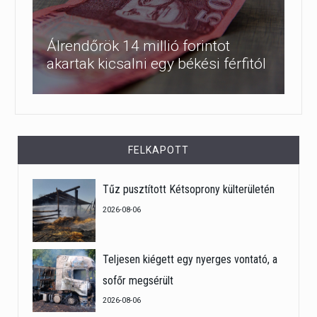
Álrendőrök 14 millió forintot
akartak kicsalni egy békési férfitól
FELKAPOTT
Tűz pusztított Kétsoprony külterületén
2026-08-06
Teljesen kiégett egy nyerges vontató, a
sofőr megsérült
2026-08-06