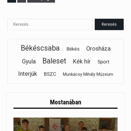
Békéscsaba
Orosháza
Békés
Baleset
Gyula
Kék hír
Sport
Interjúk
BSZC
Munkácsy Mihály Múzeum
Mostanában