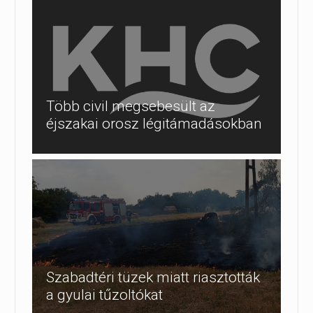
Több civil megsebesült az
éjszakai orosz légitámadásokban
Szabadtéri tüzek miatt riasztották
a gyulai tűzoltókat