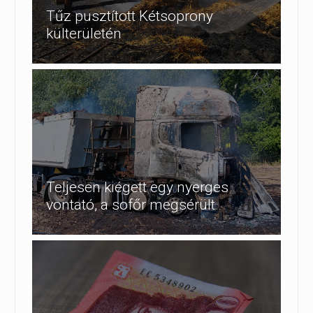
Tűz pusztított Kétsoprony
külterületén
Teljesen kiégett egy nyerges
vontató, a sofőr megsérült