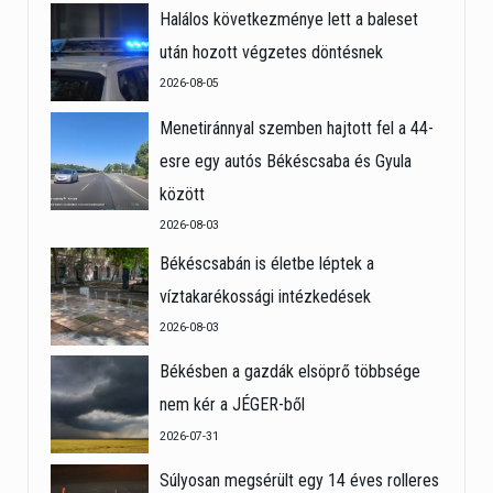
Halálos következménye lett a baleset
után hozott végzetes döntésnek
2026-08-05
Menetiránnyal szemben hajtott fel a 44-
esre egy autós Békéscsaba és Gyula
között
2026-08-03
Békéscsabán is életbe léptek a
víztakarékossági intézkedések
2026-08-03
Békésben a gazdák elsöprő többsége
nem kér a JÉGER-ből
2026-07-31
Súlyosan megsérült egy 14 éves rolleres