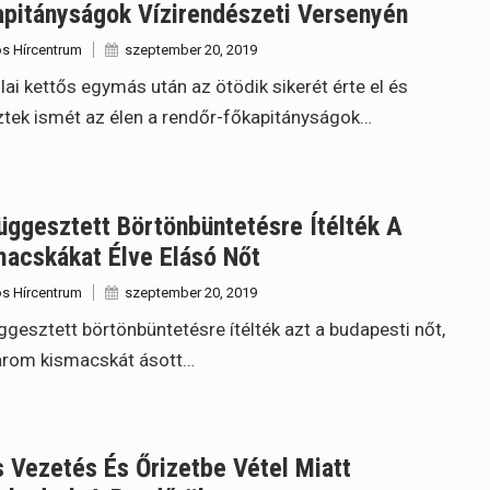
apitányságok Vízirendészeti Versenyén
s Hírcentrum
szeptember 20, 2019
lai kettős egymás után az ötödik sikerét érte el és
tek ismét az élen a rendőr-főkapitányságok…
üggesztett Börtönbüntetésre Ítélték A
macskákat Élve Elásó Nőt
s Hírcentrum
szeptember 20, 2019
ggesztett börtönbüntetésre ítélték azt a budapesti nőt,
árom kismacskát ásott…
s Vezetés És Őrizetbe Vétel Miatt