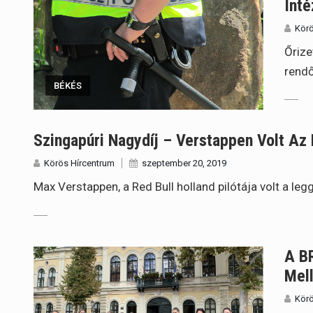
Int
Körö
Őrize
rendő
BÉKÉS
Szingapúri Nagydíj – Verstappen Volt Az
Körös Hírcentrum
szeptember 20, 2019
Max Verstappen, a Red Bull holland pilótája volt a l
A B
Mell
Körö