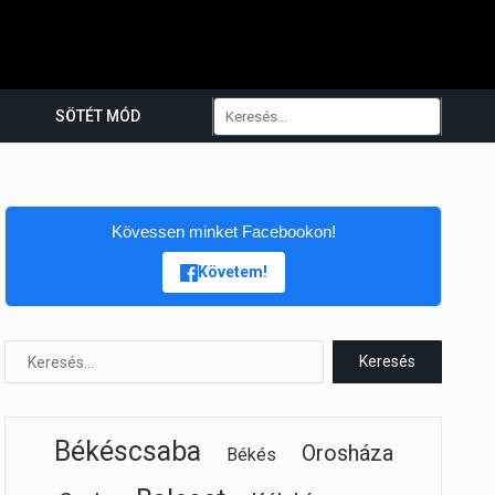
SÖTÉT MÓD
Kövessen minket Facebookon!
Követem!
Békéscsaba
Orosháza
Békés