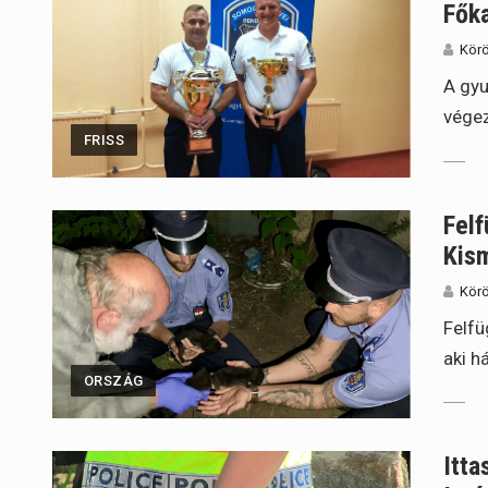
Fők
Körö
A gyu
végez
FRISS
Felf
Kis
Körö
Felfü
aki h
ORSZÁG
Itta