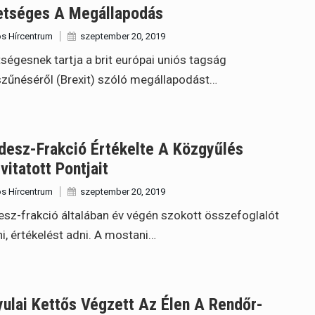
etséges A Megállapodás
s Hírcentrum
szeptember 20, 2019
ségesnek tartja a brit európai uniós tagság
űnéséről (Brexit) szóló megállapodást…
desz-Frakció Értékelte A Közgyűlés
itatott Pontjait
s Hírcentrum
szeptember 20, 2019
esz-frakció általában év végén szokott összefoglalót
ni, értékelést adni. A mostani…
ulai Kettős Végzett Az Élen A Rendőr-