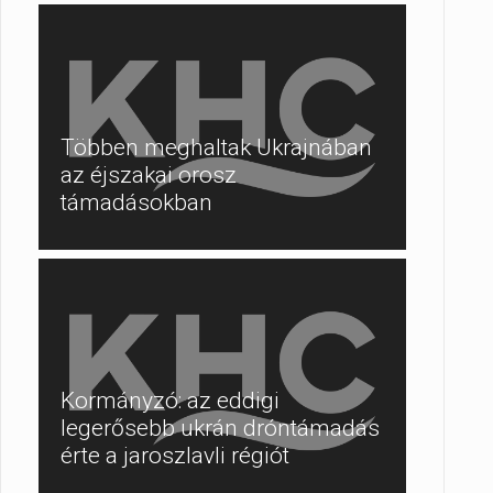
Többen meghaltak Ukrajnában
az éjszakai orosz
támadásokban
Kormányzó: az eddigi
legerősebb ukrán dróntámadás
érte a jaroszlavli régiót