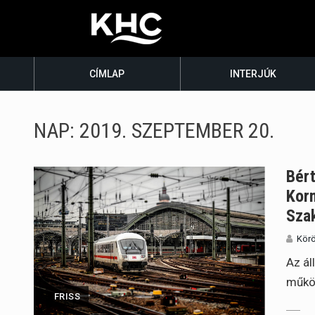
CÍMLAP
INTERJÚK
NAP:
2019. SZEPTEMBER 20.
Bér
Kor
Sza
Körö
Az ál
műkö
FRISS