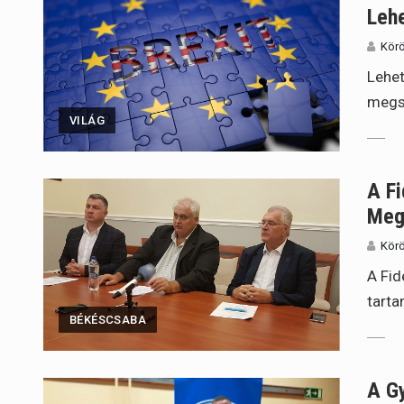
Leh
Körö
Lehet
megsz
VILÁG
A Fi
Megv
Körö
A Fid
tarta
BÉKÉSCSABA
A Gy