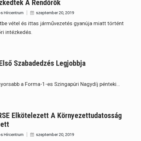
ézkedtek A Rendőrök
s Hírcentrum
szeptember 20, 2019
tbe vétel és ittas járművezetés gyanúja miatt történt
ri intézkedés.
 Első Szabadedzés Legjobbja
eggyorsabb a Forma-1-es Szingapúri Nagydíj pénteki…
RSE Elkötelezett A Környezettudatosság
ett
s Hírcentrum
szeptember 20, 2019