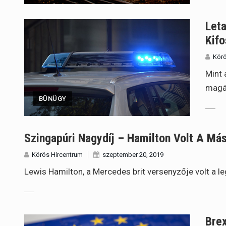
Leta
Kifo
Körö
Mint 
magá
BŰNÜGY
Szingapúri Nagydíj – Hamilton Volt A M
Körös Hírcentrum
szeptember 20, 2019
Lewis Hamilton, a Mercedes brit versenyzője volt a 
Brex