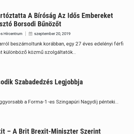
rtóztatta A Bíróság Az Idős Embereket
sztó Borsodi Bűnözőt
s Hírcentrum
szeptember 20, 2019
arról beszámoltunk korábban, egy 27 éves edelényi férfi
t különböző közmű szolgáltatók…
ásodik Szabadedzés Legjobbja
leggyorsabb a Forma-1-es Szingapúri Nagydíj pénteki…
it – A Brit Brexit-Miniszter Szerint