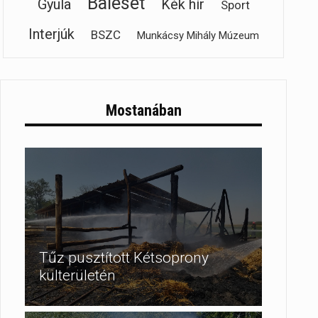
Baleset
Gyula
Kék hír
Sport
Interjúk
BSZC
Munkácsy Mihály Múzeum
Mostanában
Tűz pusztított Kétsoprony
külterületén