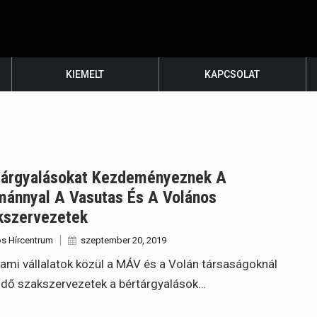
KIEMELT
KAPCSOLAT
tárgyalásokat Kezdeményeznek A
mánnyal A Vasutas És A Volános
kszervezetek
s Hírcentrum
szeptember 20, 2019
lami vállalatok közül a MÁV és a Volán társaságoknál
dő szakszervezetek a bértárgyalások…