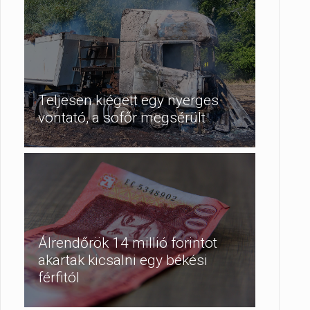
Teljesen kiégett egy nyerges
vontató, a sofőr megsérült
Álrendőrök 14 millió forintot
akartak kicsalni egy békési
férfitól