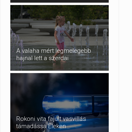
A valaha mért legmelegebb
hajnal lett a szerdai
Rokoni vita fajult vasvillás
támadássá Eleken