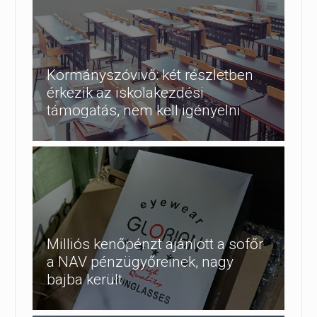
Kormányszóvivő: két részletben
érkezik az iskolakezdési
támogatás, nem kell igényelni
Milliós kenőpénzt ajánlott a sofőr
a NAV pénzügyőreinek, nagy
bajba került