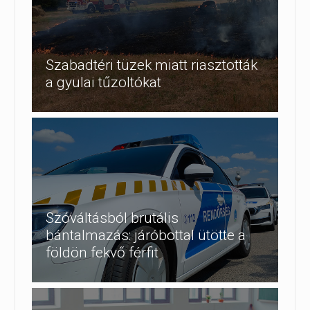
Szabadtéri tüzek miatt riasztották
a gyulai tűzoltókat
Szóváltásból brutális
bántalmazás: járóbottal ütötte a
földön fekvő férfit