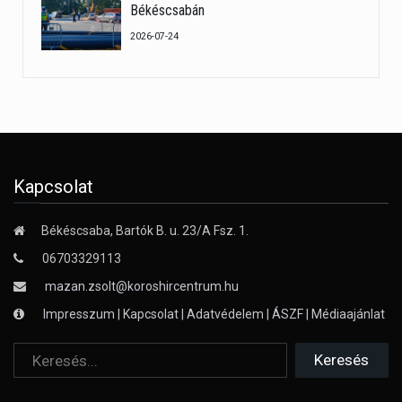
Békéscsabán
2026-07-24
Kapcsolat
Békéscsaba, Bartók B. u. 23/A Fsz. 1.
06703329113
mazan.zsolt@koroshircentrum.hu
Impresszum
|
Kapcsolat
|
Adatvédelem
|
ÁSZF
|
Médiaajánlat