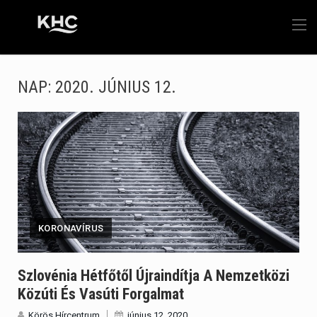
NAP:
2020. JÚNIUS 12.
KORONAVÍRUS
Szlovénia Hétfőtől Újraindítja A Nemzetközi
Közúti És Vasúti Forgalmat
Körös Hírcentrum
június 12, 2020