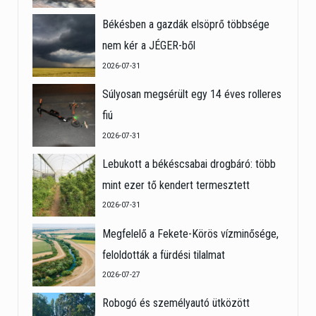
Békésben a gazdák elsöprő többsége
nem kér a JÉGER-ből
2026-07-31
Súlyosan megsérült egy 14 éves rolleres
fiú
2026-07-31
Lebukott a békéscsabai drogbáró: több
mint ezer tő kendert termesztett
2026-07-31
Megfelelő a Fekete-Körös vízminősége,
feloldották a fürdési tilalmat
2026-07-27
Robogó és személyautó ütközött