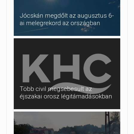
Jócskán megdőlt az augusztus 6-
ai melegrekord az országban
Több civil megsebesült az
éjszakai orosz légitámadásokban