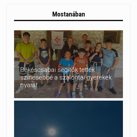
Mostanában
Békéscsabai segítők tették
színesebbé a szalontai gyerekek
nyarát