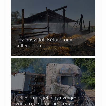
Tűz pusztított Kétsoprony
külterületén
Teljesen kiégett egy nyerges
vontató, a sofőr megsérült