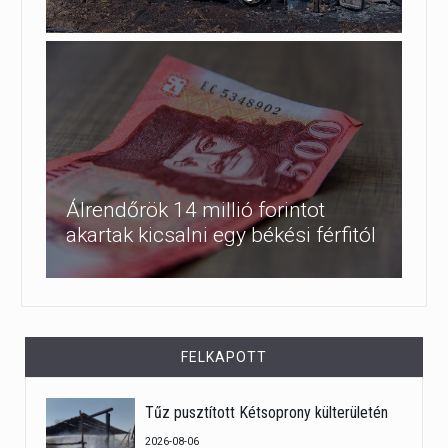
Álrendőrök 14 millió forintot
akartak kicsalni egy békési férfitól
FELKAPOTT
Tűz pusztított Kétsoprony külterületén
2026-08-06