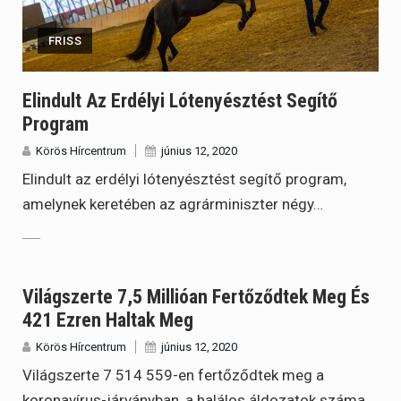
FRISS
Elindult Az Erdélyi Lótenyésztést Segítő
Program
Körös Hírcentrum
június 12, 2020
Elindult az erdélyi lótenyésztést segítő program,
amelynek keretében az agrárminiszter négy…
Világszerte 7,5 Millióan Fertőződtek Meg És
421 Ezren Haltak Meg
Körös Hírcentrum
június 12, 2020
Világszerte 7 514 559-en fertőződtek meg a
koronavírus-járványban, a halálos áldozatok száma…