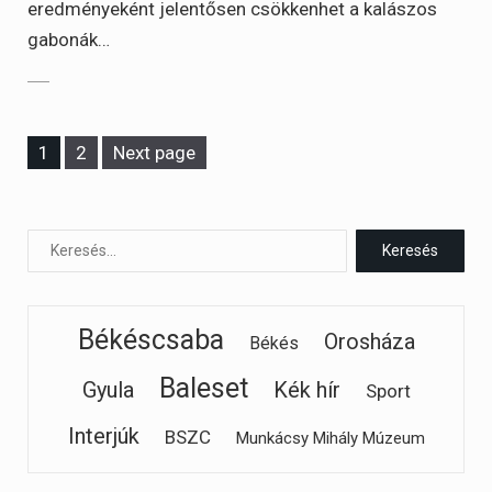
eredményeként jelentősen csökkenhet a kalászos
gabonák…
Page
Page
1
2
Next page
Békéscsaba
Orosháza
Békés
Baleset
Gyula
Kék hír
Sport
Interjúk
BSZC
Munkácsy Mihály Múzeum