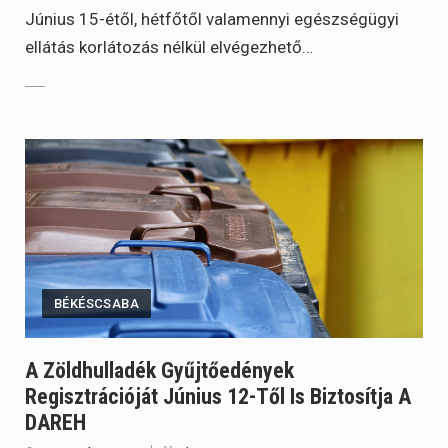
Június 15-étől, hétfőtől valamennyi egészségügyi
ellátás korlátozás nélkül elvégezhető…
BÉKÉSCSABA
A Zöldhulladék Gyűjtőedények
Regisztrációját Június 12-Től Is Biztosítja A
DAREH