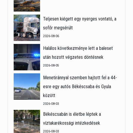
Teljesen kiégett egy nyerges vontató, a
sofőr megsérült
2026-08-06
Halálos következménye lett a baleset
után hozott végzetes döntésnek
2026-08-05
Menetiránnyal szemben hajtott fel a 44-
esre egy autós Békéscsaba és Gyula
között
2026-08-03
Békéscsabán is életbe léptek a
víztakarékossági intézkedések
2026-08-03