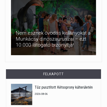
Nem esznek óvodás kislányokat a
Munkácsy dinoszauruszai – ezt
10.000 látogató bizonyítja!
FELKAPOTT
Tűz pusztított Kétsoprony külterületén
2026-08-06