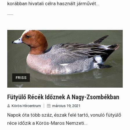
korábban hivatali célra használt járművét…
FRISS
Fütyülő Récék Időznek A Nagy-Zsombékban
Körös Hírcentrum
március 19, 2021
Napok óta több száz, észak felé tartó, vonuló fütyülő
réce időzik a Körös-Maros Nemzeti…