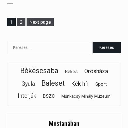
Page
Page
1
2
Next page
Békéscsaba
Orosháza
Békés
Baleset
Gyula
Kék hír
Sport
Interjúk
BSZC
Munkácsy Mihály Múzeum
Mostanában