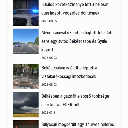
Halálos következménye lett a baleset
után hozott végzetes döntésnek
2026-08-05
Menetiránnyal szemben hajtott fel a 44-
esre egy autós Békéscsaba és Gyula
között
2026-08-03
Békéscsabán is életbe léptek a
víztakarékossági intézkedések
2026-08-03
Békésben a gazdák elsöprő többsége
nem kér a JÉGER-ből
2026-07-31
Súlyosan megsérült egy 14 éves rolleres