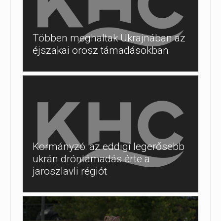
Többen meghaltak Ukrajnában az
éjszakai orosz támadásokban
Kormányzó: az eddigi legerősebb
ukrán dróntámadás érte a
jaroszlavli régiót