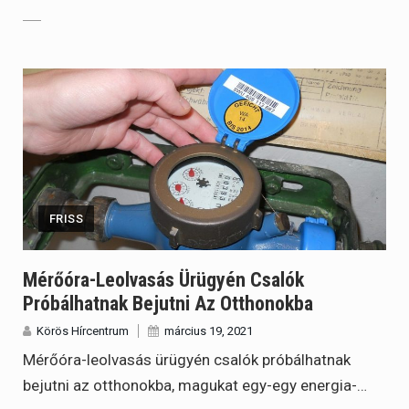
FRISS
Mérőóra-Leolvasás Ürügyén Csalók
Próbálhatnak Bejutni Az Otthonokba
Körös Hírcentrum
március 19, 2021
Mérőóra-leolvasás ürügyén csalók próbálhatnak
bejutni az otthonokba, magukat egy-egy energia-…