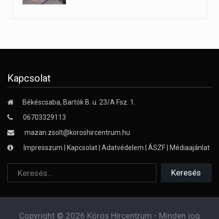
Kapcsolat
Békéscsaba, Bartók B. u. 23/A Fsz. 1.
06703329113
mazan.zsolt@koroshircentrum.hu
Impresszum
|
Kapcsolat
|
Adatvédelem
|
ÁSZF
|
Médiaajánlat
Copyright © 2026 Körös Hírcentrum - Minden jog