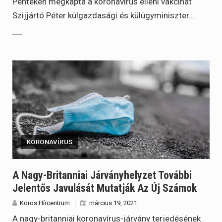
Pénteken megkapta a koronavírus elleni vakcinát
Szijjártó Péter külgazdasági és külügyminiszter…
KORONAVÍRUS
A Nagy-Britanniai Járványhelyzet További
Jelentős Javulását Mutatják Az Új Számok
Körös Hírcentrum
március 19, 2021
A nagy-britanniai koronavírus-járvány terjedésének