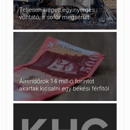
Teljesen kiégett egy nyerges
vontató, a sofőr megsérült
Álrendőrök 14 millió forintot
akartak kicsalni egy békési férfitól