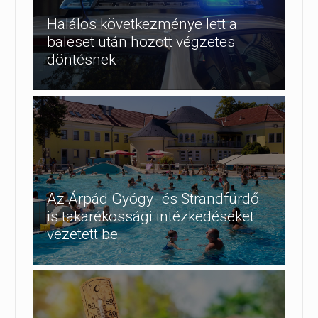
Halálos következménye lett a
baleset után hozott végzetes
döntésnek
Az Árpád Gyógy- és Strandfürdő
is takarékossági intézkedéseket
vezetett be