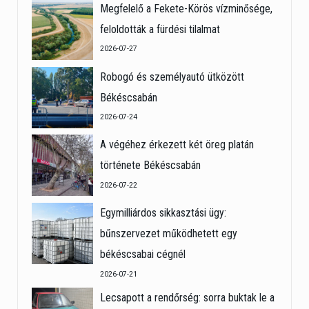
Megfelelő a Fekete-Körös vízminősége,
feloldották a fürdési tilalmat
2026-07-27
Robogó és személyautó ütközött
Békéscsabán
2026-07-24
A végéhez érkezett két öreg platán
története Békéscsabán
2026-07-22
Egymilliárdos sikkasztási ügy:
bűnszervezet működhetett egy
békéscsabai cégnél
2026-07-21
Lecsapott a rendőrség: sorra buktak le a