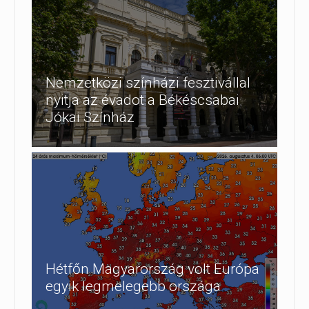
Nemzetközi színházi fesztivállal
nyitja az évadot a Békéscsabai
Jókai Színház
Hétfőn Magyarország volt Európa
egyik legmelegebb országa