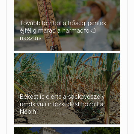
Tovább tombol a hőség: péntek
éjfélig marad a harmadfokú
riasztás
Békést is elérte a sáskaveszély,
rendkívüli intézkedést hozott a
Nébih