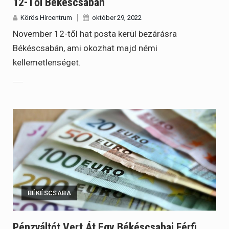
12-Től Békéscsabán
Körös Hírcentrum
október 29, 2022
November 12-től hat posta kerül bezárásra
Békéscsabán, ami okozhat majd némi
kellemetlenséget.
BÉKÉSCSABA
Pénzváltót Vert Át Egy Békéscsabai Férfi