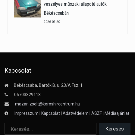
veszélyes műszaki állapotú autók
Békéscsabán
2026-07-20
Kapcsolat
Békéscsaba, Bartók B. u. 23/A Fsz. 1.
06703329113
mazan.zsolt@koroshircentrum.hu
Impresszum
|
Kapcsolat
|
Adatvédelem
|
ÁSZF
|
Médiaajánlat