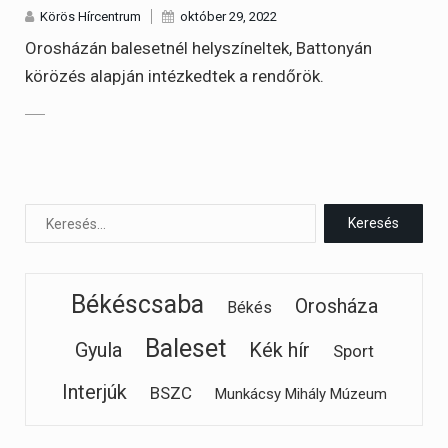
Körös Hírcentrum
október 29, 2022
Orosházán balesetnél helyszíneltek, Battonyán
körözés alapján intézkedtek a rendőrök.
Békéscsaba
Orosháza
Békés
Baleset
Gyula
Kék hír
Sport
Interjúk
BSZC
Munkácsy Mihály Múzeum