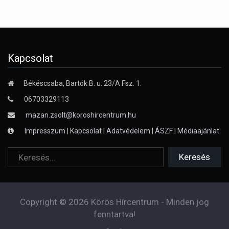
Kapcsolat
Békéscsaba, Bartók B. u. 23/A Fsz. 1.
06703329113
mazan.zsolt@koroshircentrum.hu
Impresszum
|
Kapcsolat
|
Adatvédelem
|
ÁSZF
|
Médiaajánlat
Copyright © 2026 Körös Hírcentrum - Minden jog
fenntartva!