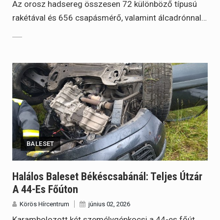
Az orosz hadsereg összesen 72 különböző típusú
rakétával és 656 csapásmérő, valamint álcadrónnal…
BALESET
Halálos Baleset Békéscsabánál: Teljes Útzár
A 44-Es Főúton
Körös Hírcentrum
június 02, 2026
Karambolozott két személygépkocsi a 44-es főút