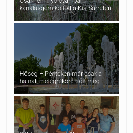
Csaknem nyolcvan pár
kanalasgém költött a Kis-Sárréten
Hőség – Pénteken már csak a
hajnali melegrekord dőlt meg