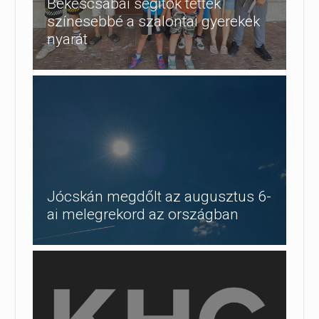
Békéscsabai segítők tették
színesebbé a szalontai gyerekek
nyarát
Jócskán megdőlt az augusztus 6-
ai melegrekord az országban