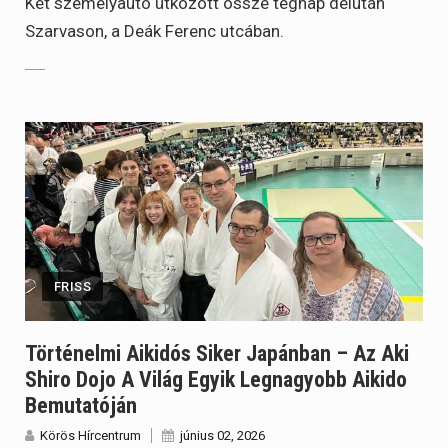
Két személyautó ütközött össze tegnap délután
Szarvason, a Deák Ferenc utcában.
FRISS
Történelmi Aikidós Siker Japánban – Az Aki
Shiro Dojo A Világ Egyik Legnagyobb Aikido
Bemutatóján
Körös Hírcentrum
június 02, 2026