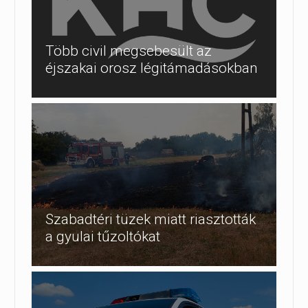
Több civil megsebesült az
éjszakai orosz légitámadásokban
Szabadtéri tüzek miatt riasztották
a gyulai tűzoltókat