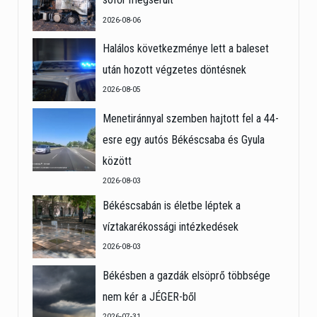
2026-08-06
Halálos következménye lett a baleset
után hozott végzetes döntésnek
2026-08-05
Menetiránnyal szemben hajtott fel a 44-
esre egy autós Békéscsaba és Gyula
között
2026-08-03
Békéscsabán is életbe léptek a
víztakarékossági intézkedések
2026-08-03
Békésben a gazdák elsöprő többsége
nem kér a JÉGER-ből
2026-07-31