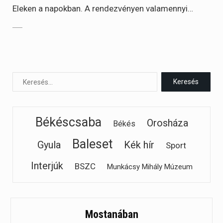
Eleken a napokban. A rendezvényen valamennyi…
Békéscsaba
Orosháza
Békés
Baleset
Gyula
Kék hír
Sport
Interjúk
BSZC
Munkácsy Mihály Múzeum
Mostanában