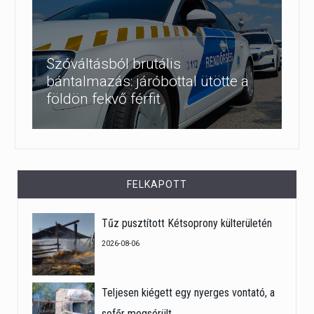
Szóváltásból brutális
bántalmazás: járóbottal ütötte a
földön fekvő férfit
FELKAPOTT
Tűz pusztított Kétsoprony külterületén
2026-08-06
Teljesen kiégett egy nyerges vontató, a
sofőr megsérült