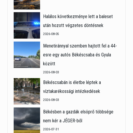
Halálos következménye lett a baleset
után hozott végzetes döntésnek
2026-08-05
Menetiránnyal szemben hajtott fel a 44-
esre egy autós Békéscsaba és Gyula
között
2026-08-03
Békéscsabán is életbe léptek a
víztakarékossági intézkedések
2026-08-03
Békésben a gazdák elsöprő többsége
nem kér a JÉGER-ből
2026-07-31