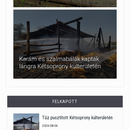
Karám és szalmabálák kaptak
lángra Kétsoprony külterületén
FELKAPOTT
Tűz pusztított Kétsoprony külterületén
2026-08-06