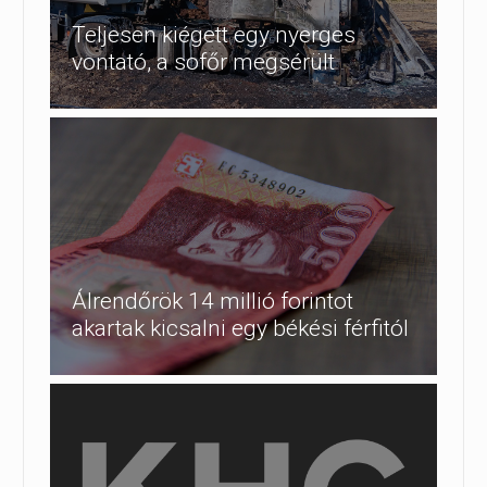
Teljesen kiégett egy nyerges
vontató, a sofőr megsérült
Álrendőrök 14 millió forintot
akartak kicsalni egy békési férfitól