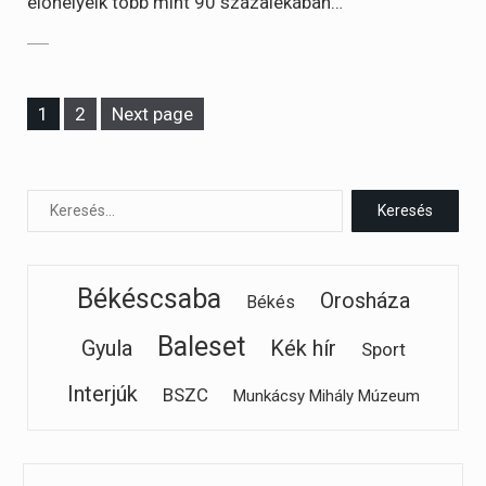
élőhelyeik több mint 90 százalékában…
Page
Page
1
2
Next page
Békéscsaba
Orosháza
Békés
Baleset
Gyula
Kék hír
Sport
Interjúk
BSZC
Munkácsy Mihály Múzeum