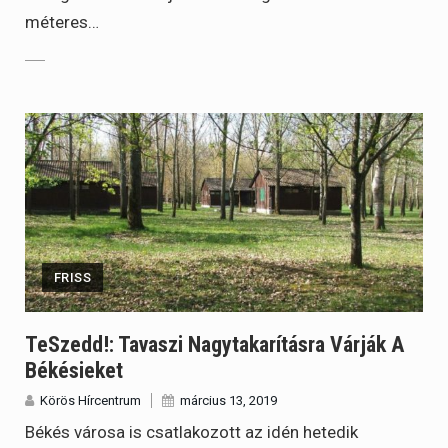
méteres…
FRISS
TeSzedd!: Tavaszi Nagytakarításra Várják A
Békésieket
Körös Hírcentrum
március 13, 2019
Békés városa is csatlakozott az idén hetedik