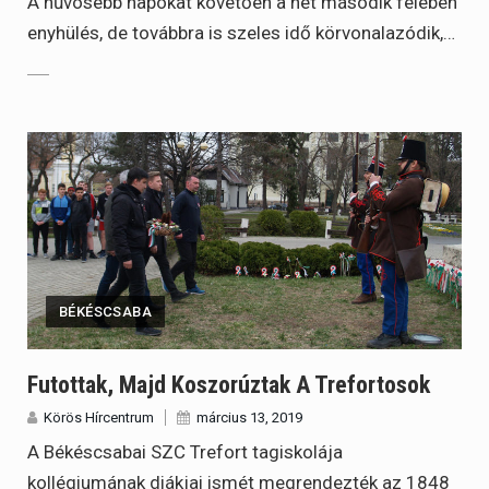
A hűvösebb napokat követően a hét második felében
enyhülés, de továbbra is szeles idő körvonalazódik,…
BÉKÉSCSABA
Futottak, Majd Koszorúztak A Trefortosok
Körös Hírcentrum
március 13, 2019
A Békéscsabai SZC Trefort tagiskolája
kollégiumának diákjai ismét megrendezték az 1848