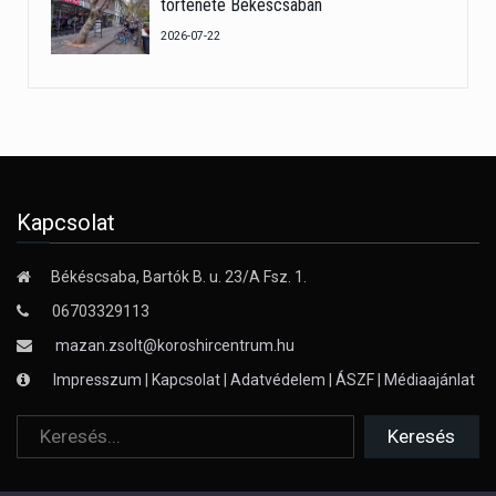
története Békéscsabán
2026-07-22
Kapcsolat
Békéscsaba, Bartók B. u. 23/A Fsz. 1.
06703329113
mazan.zsolt@koroshircentrum.hu
Impresszum
|
Kapcsolat
|
Adatvédelem
|
ÁSZF
|
Médiaajánlat