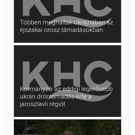
Többen meghaltak Ukrajnában az
éjszakai orosz támadásokban
Kormányzó: az eddigi legerősebb
ukrán dróntámadás érte a
jaroszlavli régiót