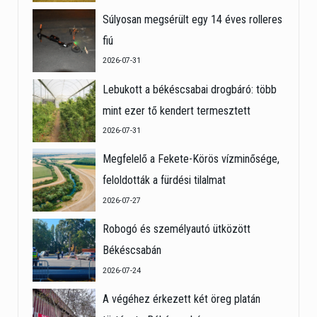
Súlyosan megsérült egy 14 éves rolleres
fiú
2026-07-31
Lebukott a békéscsabai drogbáró: több
mint ezer tő kendert termesztett
2026-07-31
Megfelelő a Fekete-Körös vízminősége,
feloldották a fürdési tilalmat
2026-07-27
Robogó és személyautó ütközött
Békéscsabán
2026-07-24
A végéhez érkezett két öreg platán