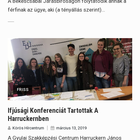
A Békéscsabai Járásbíróságon folytatódik annak a
férfinak az ügye, aki (a tényállás szerint)…
FRISS
Ifjúsági Konferenciát Tartottak A
Harruckernben
Körös Hírcentrum
március 13, 2019
A Gyulai Szakképzési Centrum Harruckern János