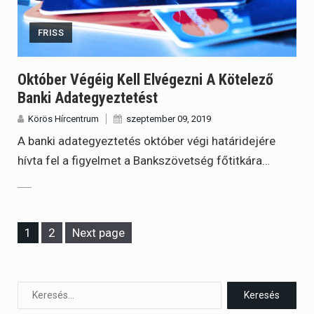
FRISS
Október Végéig Kell Elvégezni A Kötelező
Banki Adategyeztetést
Körös Hírcentrum
szeptember 09, 2019
A banki adategyeztetés október végi határidejére
hívta fel a figyelmet a Bankszövetség főtitkára…
Page
Page
1
2
Next page