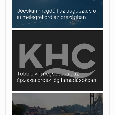
Jócskán megdőlt az augusztus 6-
ai melegrekord az országban
Több civil megsebesült az
éjszakai orosz légitámadásokban