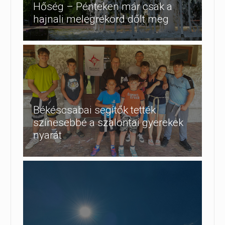
Hőség – Pénteken már csak a
hajnali melegrekord dőlt meg
Békéscsabai segítők tették
színesebbé a szalontai gyerekek
nyarát