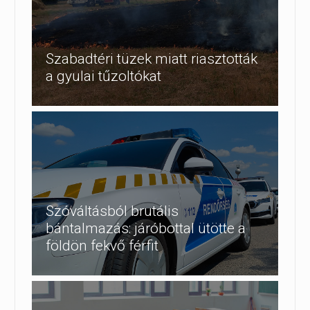
Szabadtéri tüzek miatt riasztották
a gyulai tűzoltókat
Szóváltásból brutális
bántalmazás: járóbottal ütötte a
földön fekvő férfit