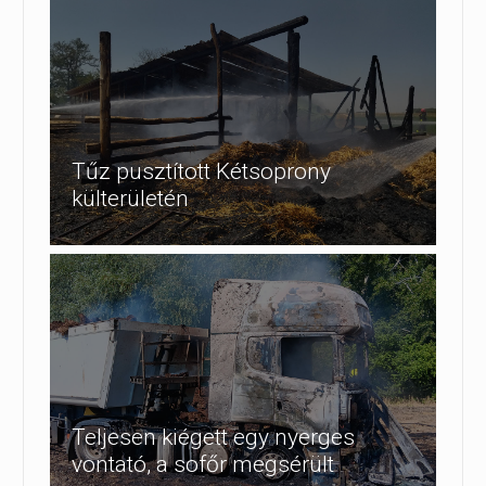
Tűz pusztított Kétsoprony
külterületén
Teljesen kiégett egy nyerges
vontató, a sofőr megsérült