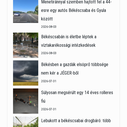
Menetiránnyal szemben hajtott fel a 44-
esre egy autós Békéscsaba és Gyula
között
2026-08-03
Békéscsabán is életbe léptek a
víztakarékossági intézkedések
2026-08-03
Békésben a gazdák elsöprő többsége
nem kér a JÉGER-ből
2026-07-31
Súlyosan megsérült egy 14 éves rolleres
fiú
2026-07-31
Lebukott a békéscsabai drogbáró: több