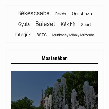
Békéscsaba
Orosháza
Békés
Baleset
Gyula
Kék hír
Sport
Interjúk
BSZC
Munkácsy Mihály Múzeum
Mostanában