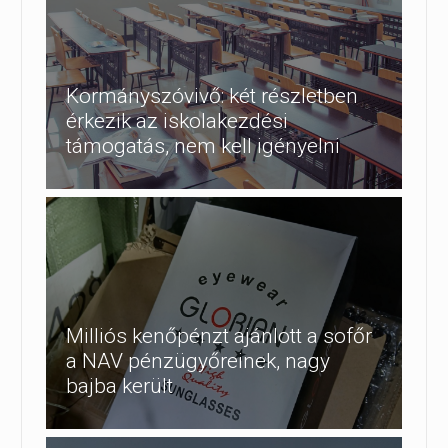
Kormányszóvivő: két részletben
érkezik az iskolakezdési
támogatás, nem kell igényelni
Milliós kenőpénzt ajánlott a sofőr
a NAV pénzügyőreinek, nagy
bajba került