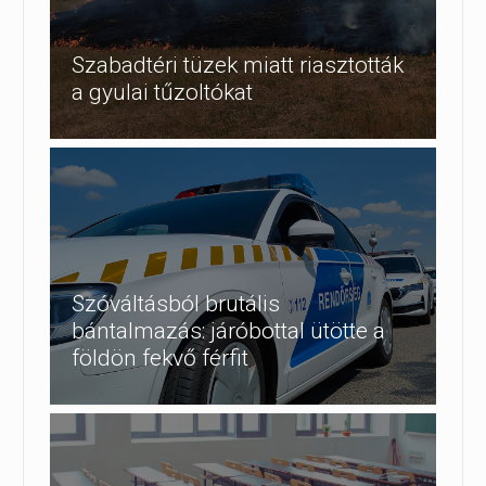
Szabadtéri tüzek miatt riasztották
a gyulai tűzoltókat
Szóváltásból brutális
bántalmazás: járóbottal ütötte a
földön fekvő férfit