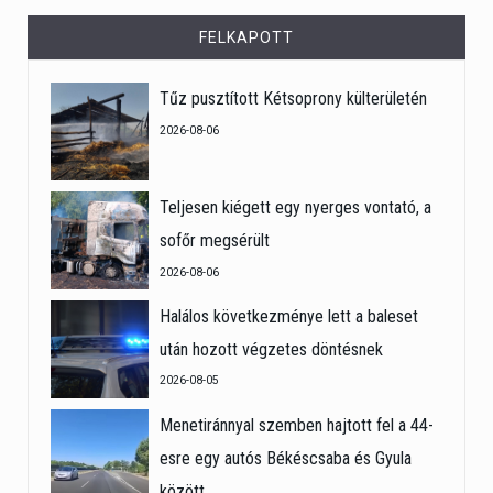
FELKAPOTT
Tűz pusztított Kétsoprony külterületén
2026-08-06
Teljesen kiégett egy nyerges vontató, a
sofőr megsérült
2026-08-06
Halálos következménye lett a baleset
után hozott végzetes döntésnek
2026-08-05
Menetiránnyal szemben hajtott fel a 44-
esre egy autós Békéscsaba és Gyula
között