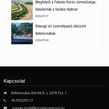
Megfelelő a Fekete-Körös vízminősége,
feloldották a fürdési tilalmat
2026-07-27
Robogó és személyautó ütközött
Békéscsabán
2026-07-24
Kapcsolat
Békéscsaba, Bartók B. u. 23/A Fsz. 1.
06703329113
mazan.zsolt@koroshircentrum.hu