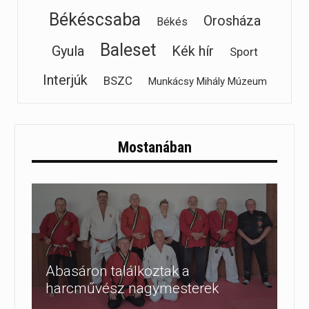
Békéscsaba
Orosháza
Békés
Baleset
Gyula
Kék hír
Sport
Interjúk
BSZC
Munkácsy Mihály Múzeum
Mostanában
Abasáron találkoztak a
harcművész nagymesterek