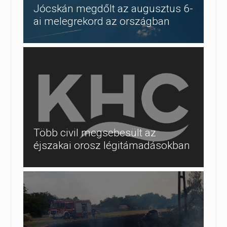
Jócskán megdőlt az augusztus 6-
ai melegrekord az országban
Több civil megsebesült az
éjszakai orosz légitámadásokban