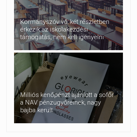
Kormányszóvivő: két részletben
érkezik az iskolakezdési
támogatás, nem kell igényelni
Milliós kenőpénzt ajánlott a sofőr
a NAV pénzügyőreinek, nagy
bajba került