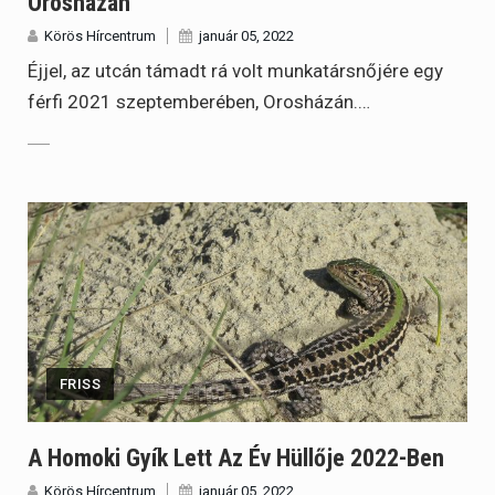
Orosházán
Körös Hírcentrum
január 05, 2022
Éjjel, az utcán támadt rá volt munkatársnőjére egy
férfi 2021 szeptemberében, Orosházán.…
FRISS
A Homoki Gyík Lett Az Év Hüllője 2022-Ben
Körös Hírcentrum
január 05, 2022