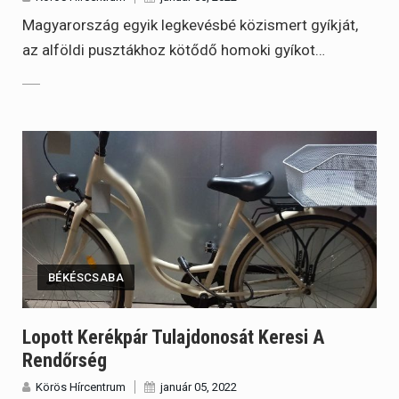
Magyarország egyik legkevésbé közismert gyíkját,
az alföldi pusztákhoz kötődő homoki gyíkot…
BÉKÉSCSABA
Lopott Kerékpár Tulajdonosát Keresi A
Rendőrség
Körös Hírcentrum
január 05, 2022