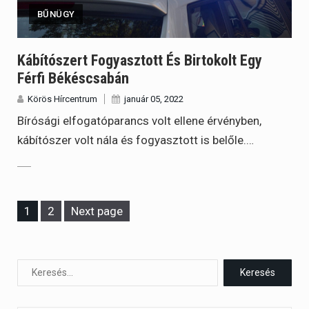
BŰNÜGY
Kábítószert Fogyasztott És Birtokolt Egy
Férfi Békéscsabán
Körös Hírcentrum
január 05, 2022
Bírósági elfogatóparancs volt ellene érvényben,
kábítószer volt nála és fogyasztott is belőle.…
Page
Page
1
2
Next page