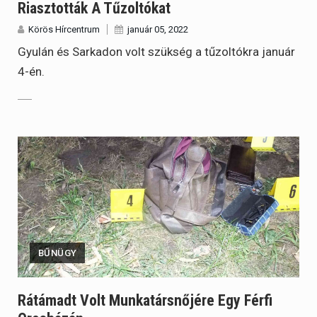
Riasztották A Tűzoltókat
Körös Hírcentrum
január 05, 2022
Gyulán és Sarkadon volt szükség a tűzoltókra január
4-én.
BŰNÜGY
Rátámadt Volt Munkatársnőjére Egy Férfi