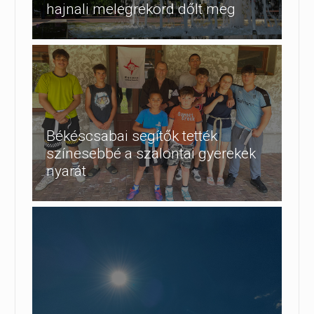
hajnali melegrekord dőlt meg
Békéscsabai segítők tették
színesebbé a szalontai gyerekek
nyarát