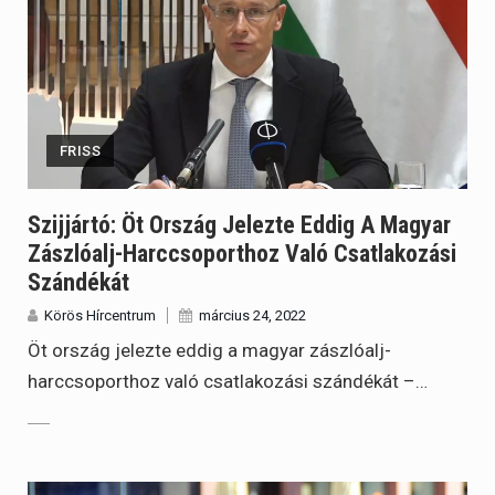
FRISS
Szijjártó: Öt Ország Jelezte Eddig A Magyar
Zászlóalj-Harccsoporthoz Való Csatlakozási
Szándékát
Körös Hírcentrum
március 24, 2022
Öt ország jelezte eddig a magyar zászlóalj-
harccsoporthoz való csatlakozási szándékát –…