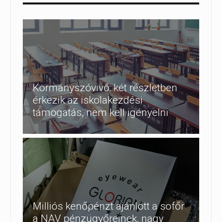
Kormányszóvivő: két részletben
érkezik az iskolakezdési
támogatás, nem kell igényelni
Milliós kenőpénzt ajánlott a sofőr
a NAV pénzügyőreinek, nagy