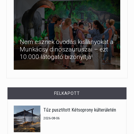
Nem esznek óvodás kislányokat a
Munkácsy dinoszauruszai – ezt
10.000 látogató bizonyítja!
FELKAPOTT
Tűz pusztított Kétsoprony külterületén
2026-08-06