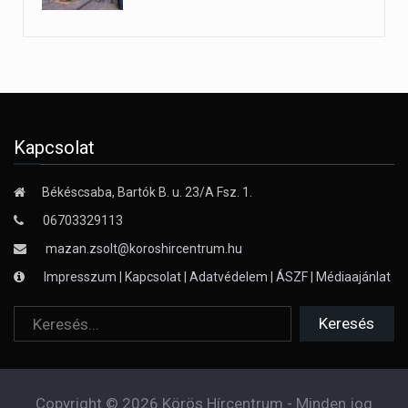
Kapcsolat
Békéscsaba, Bartók B. u. 23/A Fsz. 1.
06703329113
mazan.zsolt@koroshircentrum.hu
Impresszum
|
Kapcsolat
|
Adatvédelem
|
ÁSZF
|
Médiaajánlat
Copyright © 2026 Körös Hírcentrum - Minden jog