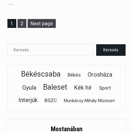
Page
Page
1
2
Next page
Békéscsaba
Orosháza
Békés
Baleset
Gyula
Kék hír
Sport
Interjúk
BSZC
Munkácsy Mihály Múzeum
Mostanában