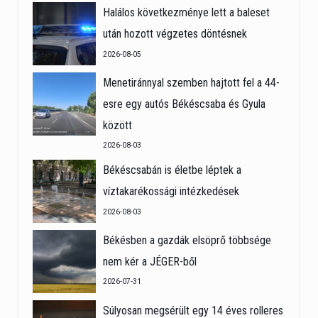
Halálos következménye lett a baleset
után hozott végzetes döntésnek
2026-08-05
Menetiránnyal szemben hajtott fel a 44-
esre egy autós Békéscsaba és Gyula
között
2026-08-03
Békéscsabán is életbe léptek a
víztakarékossági intézkedések
2026-08-03
Békésben a gazdák elsöprő többsége
nem kér a JÉGER-ből
2026-07-31
Súlyosan megsérült egy 14 éves rolleres