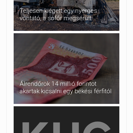
Teljesen kiégett egy nyerges
vontató, a sofőr megsérült
Álrendőrök 14 millió forintot
akartak kicsalni egy békési férfitól