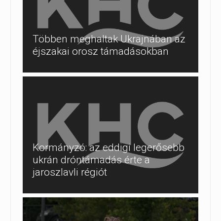
Többen meghaltak Ukrajnában az
éjszakai orosz támadásokban
Kormányzó: az eddigi legerősebb
ukrán dróntámadás érte a
jaroszlavli régiót