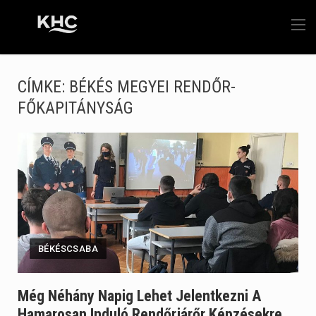
CÍMKE:
BÉKÉS MEGYEI RENDŐR-
FŐKAPITÁNYSÁG
BÉKÉSCSABA
Még Néhány Napig Lehet Jelentkezni A
Hamarosan Induló Rendőrjárőr Képzésekre