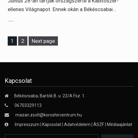
Június 26-án tartják országszerte a Kábítószer-
ellenes Világnapot. Ennek okán a Békéscsabai…
Page
Page
1
2
Next page
Kapcsolat
Békéscsaba, Bartók B. u. 23/A Fsz. 1.
06703329113
mazan.zsolt@koroshircentrum.hu
Impresszum
|
Kapcsolat
|
Adatvédelem
|
ÁSZF
|
Médiaajánlat