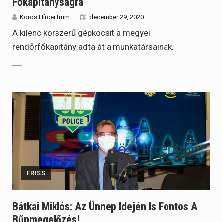
Főkapitányságra
Körös Hírcentrum
december 29, 2020
A kilenc korszerű gépkocsit a megyei
rendőrfőkapitány adta át a munkatársainak.
FRISS
Bátkai Miklós: Az Ünnep Idején Is Fontos A
Bűnmegelőzés!