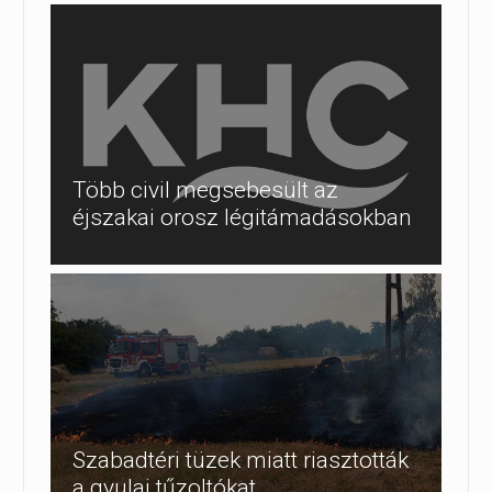
Több civil megsebesült az
éjszakai orosz légitámadásokban
Szabadtéri tüzek miatt riasztották
a gyulai tűzoltókat