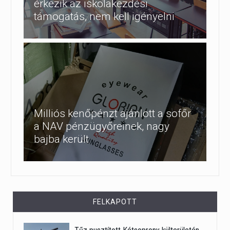
érkezik az iskolakezdési
támogatás, nem kell igényelni
Milliós kenőpénzt ajánlott a sofőr
a NAV pénzügyőreinek, nagy
bajba került
FELKAPOTT