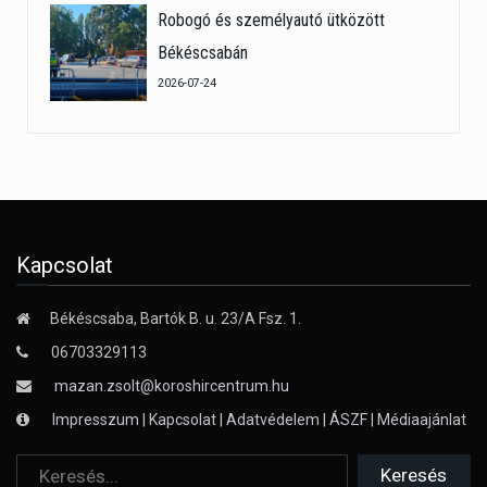
Robogó és személyautó ütközött
Békéscsabán
2026-07-24
Kapcsolat
Békéscsaba, Bartók B. u. 23/A Fsz. 1.
06703329113
mazan.zsolt@koroshircentrum.hu
Impresszum
|
Kapcsolat
|
Adatvédelem
|
ÁSZF
|
Médiaajánlat