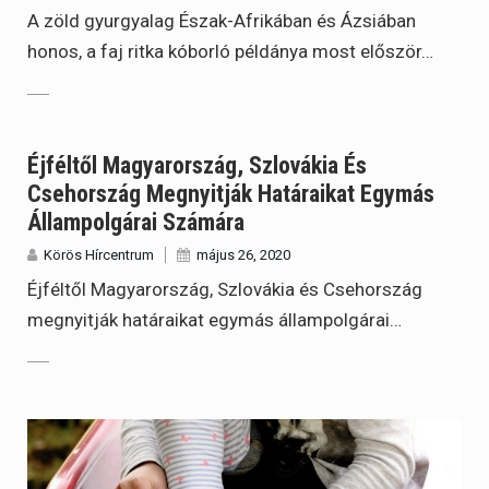
A zöld gyurgyalag Észak-Afrikában és Ázsiában
honos, a faj ritka kóborló példánya most először…
Éjféltől Magyarország, Szlovákia És
Csehország Megnyitják Határaikat Egymás
Állampolgárai Számára
Körös Hírcentrum
május 26, 2020
Éjféltől Magyarország, Szlovákia és Csehország
megnyitják határaikat egymás állampolgárai…