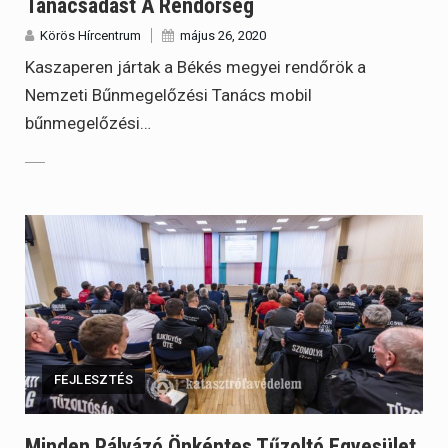
Tanácsadást A Rendőrség
Körös Hírcentrum
május 26, 2020
Kaszaperen jártak a Békés megyei rendőrök a
Nemzeti Bűnmegelőzési Tanács mobil
bűnmegelőzési…
FEJLESZTÉS
Minden Pályázó Önkéntes Tűzoltó Egyesület