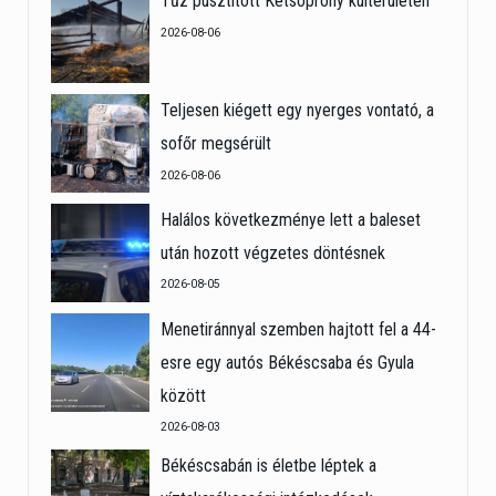
Tűz pusztított Kétsoprony külterületén
2026-08-06
Teljesen kiégett egy nyerges vontató, a
sofőr megsérült
2026-08-06
Halálos következménye lett a baleset
után hozott végzetes döntésnek
2026-08-05
Menetiránnyal szemben hajtott fel a 44-
esre egy autós Békéscsaba és Gyula
között
2026-08-03
Békéscsabán is életbe léptek a