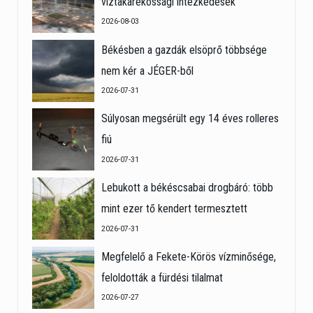
víztakarékossági intézkedések
2026-08-03
Békésben a gazdák elsöprő többsége
nem kér a JÉGER-ből
2026-07-31
Súlyosan megsérült egy 14 éves rolleres
fiú
2026-07-31
Lebukott a békéscsabai drogbáró: több
mint ezer tő kendert termesztett
2026-07-31
Megfelelő a Fekete-Körös vízminősége,
feloldották a fürdési tilalmat
2026-07-27