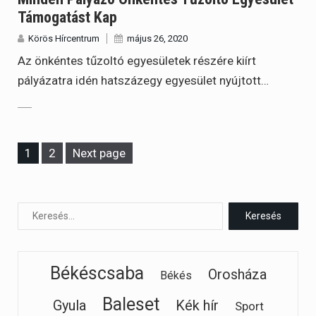
Támogatást Kap
Körös Hírcentrum
május 26, 2020
Az önkéntes tűzoltó egyesületek részére kiírt
pályázatra idén hatszázegy egyesület nyújtott…
Page
Page
1
2
Next page
Békéscsaba
Orosháza
Békés
Baleset
Gyula
Kék hír
Sport