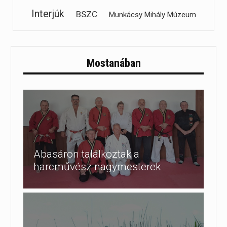
Interjúk
BSZC
Munkácsy Mihály Múzeum
Mostanában
Abasáron találkoztak a
harcművész nagymesterek